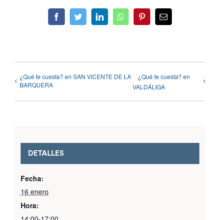
Facebook
Twitter
LinkedIn
WhatsApp
Pinterest
Correo
electrónico
¿Qué te cuesta? en SAN VICENTE DE LA
¿Qué te cuesta? en
BARQUERA
VALDÁLIGA
DETALLES
Fecha:
16 enero
Hora:
14:00-17:00